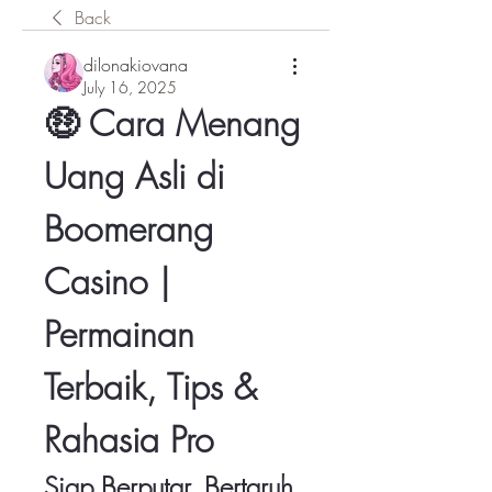
Back
dilonakiovana
July 16, 2025
🤑 Cara Menang 
Uang Asli di 
Boomerang 
Casino | 
Permainan 
Terbaik, Tips & 
Rahasia Pro
Siap Berputar, Bertaruh, 