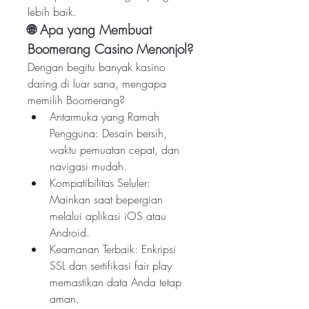
lebih baik.
🌐 Apa yang Membuat 
Boomerang Casino Menonjol?
Dengan begitu banyak kasino 
daring di luar sana, mengapa 
memilih Boomerang?
Antarmuka yang Ramah 
Pengguna: Desain bersih, 
waktu pemuatan cepat, dan 
navigasi mudah.
Kompatibilitas Seluler: 
Mainkan saat bepergian 
melalui aplikasi iOS atau 
Android.
Keamanan Terbaik: Enkripsi 
SSL dan sertifikasi fair play 
memastikan data Anda tetap 
aman.