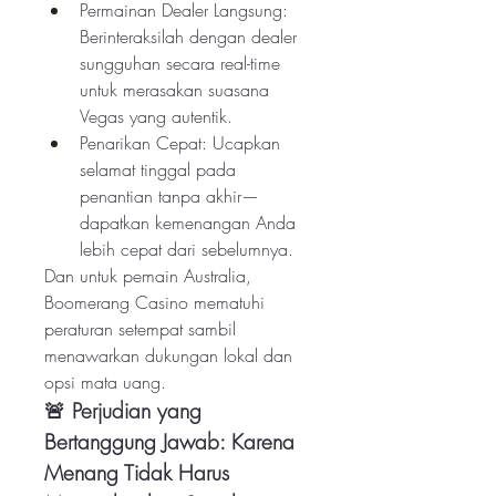
Permainan Dealer Langsung: 
Berinteraksilah dengan dealer 
sungguhan secara real-time 
untuk merasakan suasana 
Vegas yang autentik.
Penarikan Cepat: Ucapkan 
selamat tinggal pada 
penantian tanpa akhir—
dapatkan kemenangan Anda 
lebih cepat dari sebelumnya.
Dan untuk pemain Australia, 
Boomerang Casino mematuhi 
peraturan setempat sambil 
menawarkan dukungan lokal dan 
opsi mata uang.
🚨 Perjudian yang 
Bertanggung Jawab: Karena 
Menang Tidak Harus 