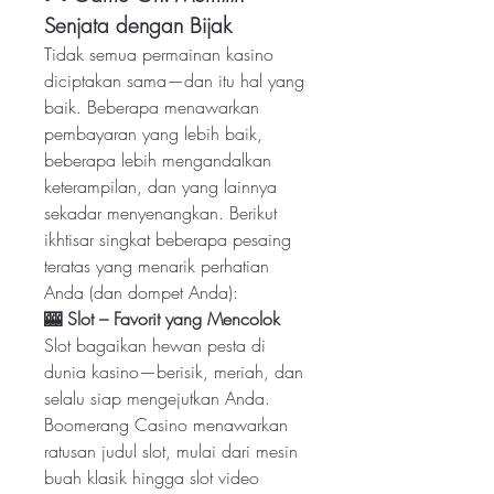
Senjata dengan Bijak
Tidak semua permainan kasino 
diciptakan sama—dan itu hal yang 
baik. Beberapa menawarkan 
pembayaran yang lebih baik, 
beberapa lebih mengandalkan 
keterampilan, dan yang lainnya 
sekadar menyenangkan. Berikut 
ikhtisar singkat beberapa pesaing 
teratas yang menarik perhatian 
Anda (dan dompet Anda):
🎰 Slot – Favorit yang Mencolok
Slot bagaikan hewan pesta di 
dunia kasino—berisik, meriah, dan 
selalu siap mengejutkan Anda. 
Boomerang Casino menawarkan 
ratusan judul slot, mulai dari mesin 
buah klasik hingga slot video 