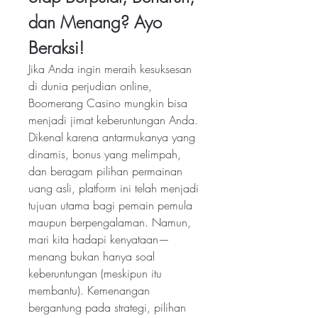
dan Menang? Ayo 
Beraksi!
Jika Anda ingin meraih kesuksesan 
di dunia perjudian online, 
Boomerang Casino mungkin bisa 
menjadi jimat keberuntungan Anda. 
Dikenal karena antarmukanya yang 
dinamis, bonus yang melimpah, 
dan beragam pilihan permainan 
uang asli, platform ini telah menjadi 
tujuan utama bagi pemain pemula 
maupun berpengalaman. Namun, 
mari kita hadapi kenyataan—
menang bukan hanya soal 
keberuntungan (meskipun itu 
membantu). Kemenangan 
bergantung pada strategi, pilihan 